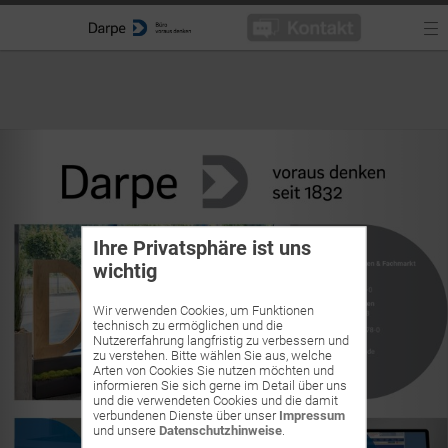
Ihre Privatsphäre ist uns
wichtig
Wir verwenden Cookies, um Funktionen
technisch zu ermöglichen und die
Nutzererfahrung langfristig zu verbessern und
zu verstehen. Bitte wählen Sie aus, welche
Arten von Cookies Sie nutzen möchten und
informieren Sie sich gerne im Detail über uns
und die verwendeten Cookies und die damit
verbundenen Dienste über unser
Impressum
und unsere
Datenschutzhinweise
.